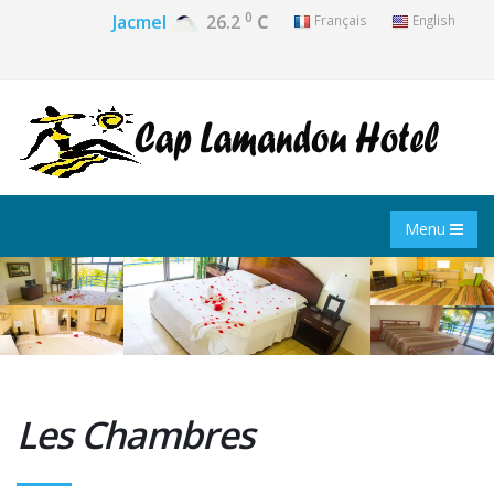
0
Jacmel
26.2
C
Français
English
Menu
Les Chambres