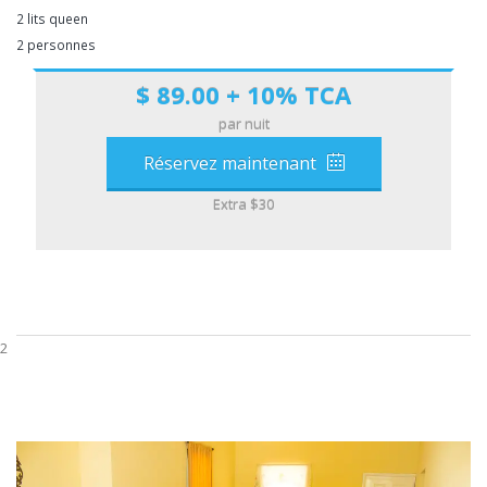
2 lits queen
2 personnes
$ 89.00 + 10% TCA
par nuit
Réservez maintenant
Extra $30
2